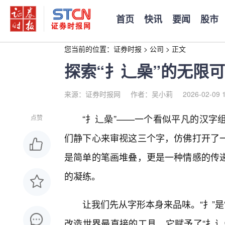
首页
快讯
要闻
股市
您当前的位置：
证券时报
>
公司
>
正文
探索“扌辶喿”的无限
来源：证券时报网
作者：吴小莉
2026-02-09 
“扌辶喿”——一个看似平凡的汉字
点赞
们静下心来审视这三个字，仿佛打开了
是简单的笔画堆叠，更是一种情感的传
的凝练。
让我们先从字形本身来品味。“扌”
改造世界最直接的工具。它赋予了“扌辶