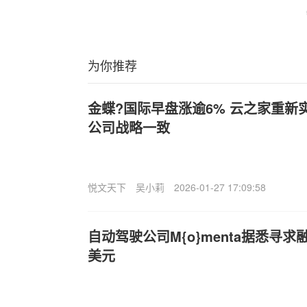
为你推荐
金蝶?国际早盘涨逾6% 云之家重新
公司战略一致
悦文天下
吴小莉
2026-01-27 17:09:58
自动驾驶公司M{o}menta据悉寻求
美元