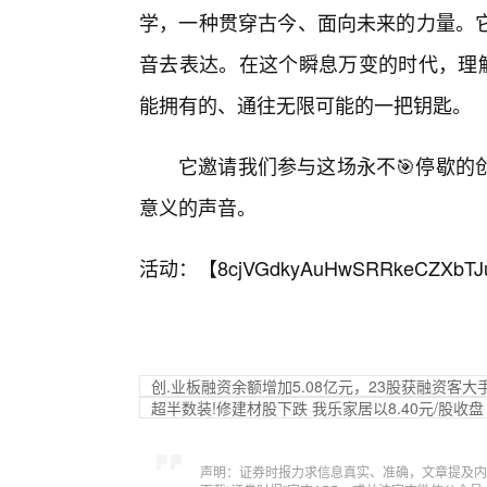
学，一种贯穿古今、面向未来的力量。
音去表达。在这个瞬息万变的时代，理解
能拥有的、通往无限可能的一把钥匙。
它邀请我们参与这场永不🎯停歇的
意义的声音。
活动：【
8cjVGdkyAuHwSRRkeCZXbTJ
创.业板融资余额增加5.08亿元，23股获融资客大
超半数装!修建材股下跌 我乐家居以8.40元/股收盘
声明：证券时报力求信息真实、准确，文章提及内